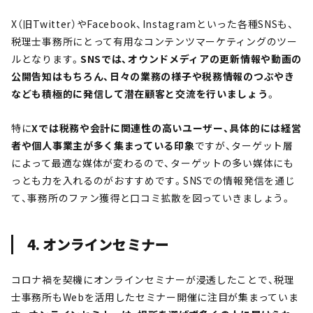
X（旧Twitter）やFacebook、Instagramといった各種SNSも、
税理士事務所にとって有用なコンテンツマーケティングのツー
ルとなります。
SNSでは、オウンドメディアの更新情報や動画の
公開告知はもちろん、日々の業務の様子や税務情報のつぶやき
なども積極的に発信して潜在顧客と交流を行いましょう
。
特に
Xでは税務や会計に関連性の高いユーザー、具体的には経営
者や個人事業主が多く集まっている印象
ですが、ターゲット層
によって最適な媒体が変わるので、ターゲットの多い媒体にも
っとも力を入れるのがおすすめです。SNSでの情報発信を通じ
て、事務所のファン獲得と口コミ拡散を図っていきましょう。
4. オンラインセミナー
コロナ禍を契機にオンラインセミナーが浸透したことで、税理
士事務所もWebを活用したセミナー開催に注目が集まっていま