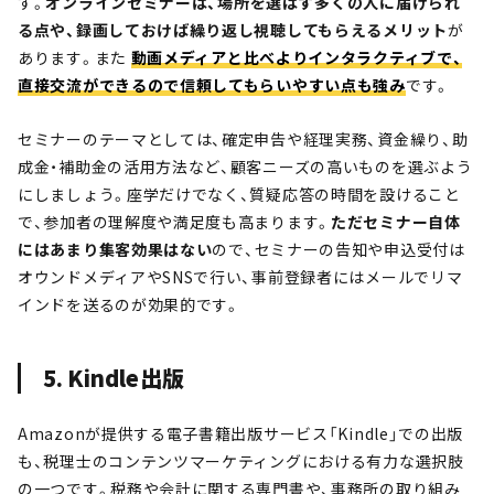
す。
オンラインセミナーは、場所を選ばず多くの人に届けられ
る点や、録画しておけば繰り返し視聴してもらえるメリット
が
あります。また
動画メディアと比べよりインタラクティブで、
直接交流ができるので信頼してもらいやすい点も強み
です。
セミナーのテーマとしては、確定申告や経理実務、資金繰り、助
成金・補助金の活用方法など、顧客ニーズの高いものを選ぶよう
にしましょう。座学だけでなく、質疑応答の時間を設けること
で、参加者の理解度や満足度も高まります。
ただセミナー自体
にはあまり集客効果はない
ので、セミナーの告知や申込受付は
オウンドメディアやSNSで行い、事前登録者にはメールでリマ
インドを送るのが効果的です。
5. Kindle出版
Amazonが提供する電子書籍出版サービス「Kindle」での出版
も、税理士のコンテンツマーケティングにおける有力な選択肢
の一つです。税務や会計に関する専門書や、事務所の取り組み