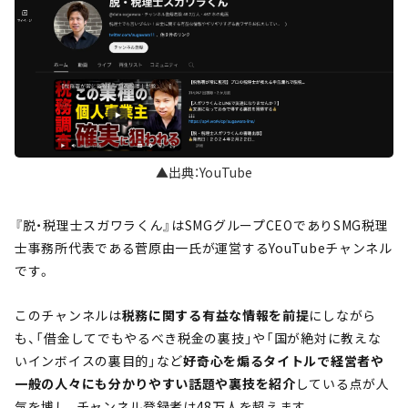
▲出典：YouTube
『脱・税理士スガワラくん』はSMGグループCEOでありSMG税理
士事務所代表である菅原由一氏が運営するYouTubeチャンネル
です。
このチャンネルは
税務に関する有益な情報を前提
にしながら
も、「借金してでもやるべき税金の裏技」や「国が絶対に教えな
いインボイスの裏目的」など
好奇心を煽るタイトルで経営者や
一般の人々にも分かりやすい話題や裏技を紹介
している点が人
気を博し、チャンネル登録者は48万人を超えます。