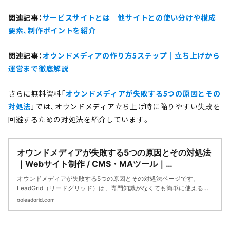
関連記事：
サービスサイトとは｜他サイトとの使い分けや構成
要素、制作ポイントを紹介
関連記事：
オウンドメディアの作り方5ステップ｜立ち上げから
運営まで徹底解説
さらに無料資料「
オウンドメディアが失敗する5つの原因とその
対処法
」では、オウンドメディア立ち上げ時に陥りやすい失敗を
回避するための対処法を紹介しています。
オウンドメディアが失敗する5つの原因とその対処法
｜Webサイト制作 / CMS・MAツール｜
LeadGrid（リードグリッド）
オウンドメディアが失敗する5つの原因とその対処法ページです。
LeadGrid（リードグリッド）は、専門知識がなくても簡単に使える国
産CMS・MAツールです。上場企業やスタートアップ企業を中心に、
goleadgrid.com
Webマーケティングの強化やサービス立上げ時にご利用頂いていま
す。サービスサイトやオウンドメディアなど見込顧客獲得に貢献でき
るWebサイト制作を得意としています。