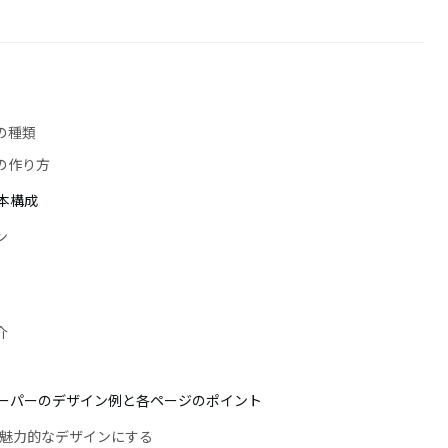
の種類
の作り方
本構成
ン
介
ーパーのデザイン例と各ページのポイント
で魅力的なデザインにする