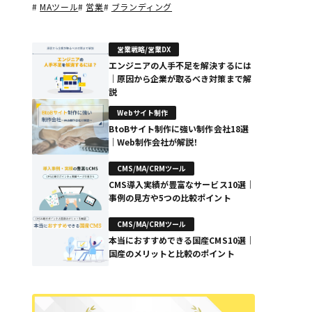
#
MAツール
#
営業
#
ブランディング
営業戦略/営業DX
エンジニアの人手不足を解決するには
｜原因から企業が取るべき対策まで解
説
Webサイト制作
BtoBサイト制作に強い制作会社18選
｜Web制作会社が解説！
CMS/MA/CRMツール
CMS導入実績が豊富なサービス10選｜
事例の見方や5つの比較ポイント
CMS/MA/CRMツール
本当におすすめできる国産CMS10選｜
国産のメリットと比較のポイント