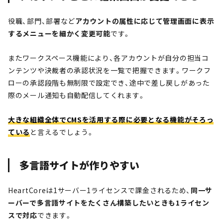
役職、部門、部署など
アカウントの属性に応じて管理画面に表示
するメニューを細かく変更可能
です。
またワークスペース機能により、各アカウントが自分の担当コ
ンテンツや決裁者の承認状況を一覧で把握できます。ワークフ
ローの承認段階も無制限で設定でき、途中で差し戻しがあった
際のメール通知も自動配信してくれます。
大きな組織全体でCMSを活用する際に必要となる機能がそろっ
ている
と言えるでしょう。
多言語サイトが作りやすい
HeartCoreは1サーバー1ライセンスで課金されるため、
同一サ
ーバーで多言語サイトをたくさん構築したいときも1ライセン
スで対応
できます。