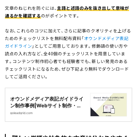
文章のねじれを防ぐには、
主語と述語のみを抜き出して意味が
通るかを確認する
のがポイントです。
なお、これらのコツに加えて、さらに記事のクオリティを上げる
ためのチェックリストを無料配布資料「
オウンドメディア表記
ガイドライン
」としてご用意しております。修飾語の使い方や
読点の入れ方など、全40個のチェックリストを用意していま
す。コンテンツ制作初心者でも経験者でも、新しい発見のある
チェックリストになるため、ぜひ下記より無料でダウンロード
してご活用ください。
オウンドメディア表記ガイドライ
ン制作事例|Webサイト制作・
CMS開発｜LeadGrid
goleadgrid.com