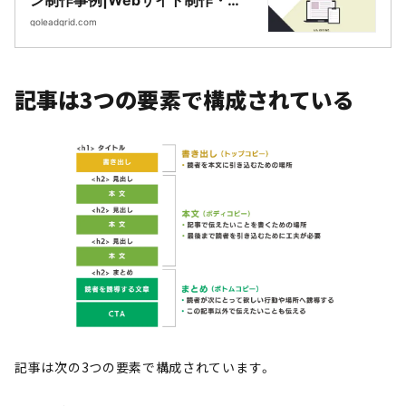
CMS開発｜LeadGrid
goleadgrid.com
記事は3つの要素で構成されている
記事は次の3つの要素で構成されています。