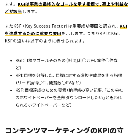
ます。
KGIは事業の最終的なゴールを示す指標で、売上や利益な
どが該当
します。
またKSF （Key Success Factor）は重要成功要因と訳され、
KGI
を達成するために重要な要因
を示します。つまりKPIとKGI、
KSFの違いは以下のように表せられます。
KGI：目標やゴールそのもの（例：粗利○万円、案件○件な
ど）
KPI：目標を分解した、目標に対する進捗や成果を測る指標
（リード獲得○件、閲覧数○PVなど）
KSF：目標達成のための要素（納得感の高い記事、「この会社
のホワイトペーパーを全部ダウンロードしたい」と思われ
られるホワイトペーパーなど）
コンテンツマーケティングのKPIの立