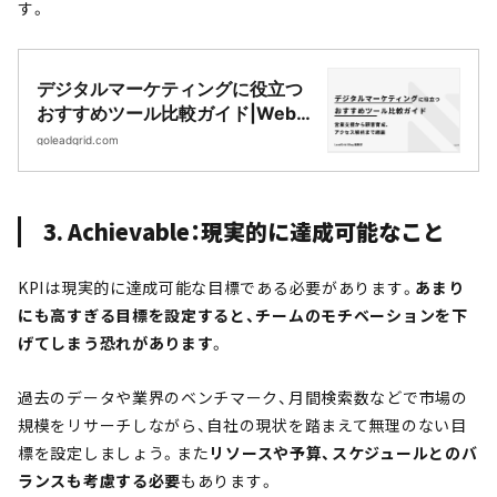
す。
デジタルマーケティングに役立つ
おすすめツール比較ガイド|Webサ
イト制作・CMS開発｜LeadGrid
goleadgrid.com
3. Achievable：現実的に達成可能なこと
KPIは現実的に達成可能な目標である必要があります。
あまり
にも高すぎる目標を設定すると、チームのモチベーションを下
げてしまう恐れがあります
。
過去のデータや業界のベンチマーク、月間検索数などで市場の
規模をリサーチしながら、自社の現状を踏まえて無理のない目
標を設定しましょう。また
リソースや予算、スケジュールとのバ
ランスも考慮する必要
もあります。