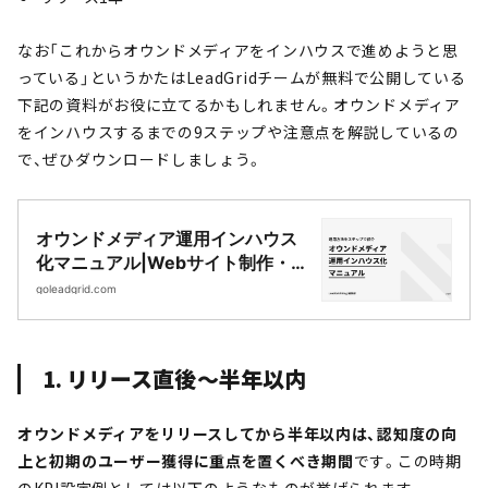
なお「これからオウンドメディアをインハウスで進めようと思
っている」というかたはLeadGridチームが無料で公開している
下記の資料がお役に立てるかもしれません。オウンドメディア
をインハウスするまでの9ステップや注意点を解説しているの
で、ぜひダウンロードしましょう。
オウンドメディア運用インハウス
化マニュアル|Webサイト制作・
CMS開発｜LeadGrid
goleadgrid.com
1. リリース直後〜半年以内
オウンドメディアをリリースしてから半年以内は、認知度の向
上と初期のユーザー獲得に重点を置くべき期間
です。この時期