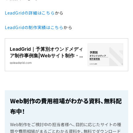
LeadGridの詳細はこちら
から
LeadGridの制作実績はこちら
から
LeadGrid｜予算別オウンドメディ
ア制作事例集|Webサイト制作・
CMS開発｜LeadGrid
goleadgrid.com
Web制作の費用相場がわかる資料、無料配
布中！
Web制作をご検討中の担当者様へ、目的に応じたサイトの種
類や費用相場がまるごとわかる資料を、無料でダウンロード