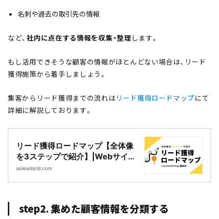
名刺や過去の取引先の情報
など、
社内に点在する情報を収集・整理
します。
もし活用できそうな顧客の情報がほとんどない場合は、リード
獲得施策から着手しましょう。
集客からリード獲得までの流れは
リード獲得ロードマップ
にて
詳細に解説しております。
リード獲得ロードマップ【全体像
を3ステップで紹介】|Webサイト
制作・CMS開発｜LeadGrid
goleadgrid.com
step2. 集めた顧客情報を分類する