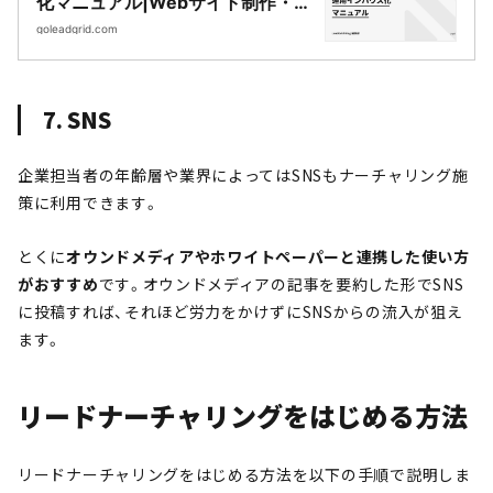
化マニュアル|Webサイト制作・
CMS開発｜LeadGrid
goleadgrid.com
7. SNS
企業担当者の年齢層や業界によってはSNSもナーチャリング施
策に利用できます。
とくに
オウンドメディアやホワイトペーパーと連携した使い方
がおすすめ
です。オウンドメディアの記事を要約した形でSNS
に投稿すれば、それほど労力をかけずにSNSからの流入が狙え
ます。
リードナーチャリングをはじめる方法
リードナーチャリングをはじめる方法を以下の手順で説明しま