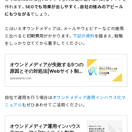
作れます。
SEOでも効果が出しやすく、自社の強みのアピール
にもつながる
でしょう。
とはいえオウンドメディアは、メールやウェビナーなどの施策
と比べると初期費用がかかります。
下記の資料
を踏まえ、戦略
をしっかり立ててから着手してください。
オウンドメディアが失敗する5つの
原因とその対処法|Webサイト制
作・CMS開発｜LeadGrid
goleadgrid.com
自社で運用を行う場合は
オウンドメディア運用インハウス化マ
ニュアル
もぜひあわせてご活用ください。
オウンドメディア運用インハウス