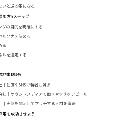
わないと逆効果になる
進め方5ステップ
ィングの目的を明確にする
用ペルソナを決める
める
ャネルを選定する
成功事例3選
会社｜動画やSNSで若者に訴求
式会社｜オウンドメディアで働きやすさをアピール
会社｜実態を開示してマッチする人材を獲得
採用を成功させよう