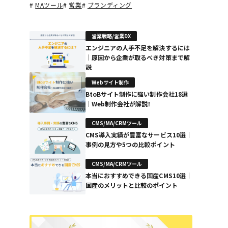
#
MAツール
#
営業
#
ブランディング
営業戦略/営業DX
エンジニアの人手不足を解決するには
｜原因から企業が取るべき対策まで解
説
Webサイト制作
BtoBサイト制作に強い制作会社18選
｜Web制作会社が解説！
CMS/MA/CRMツール
CMS導入実績が豊富なサービス10選｜
事例の見方や5つの比較ポイント
CMS/MA/CRMツール
本当におすすめできる国産CMS10選｜
国産のメリットと比較のポイント