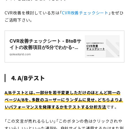
CVR改善を検討している方は「
CVR改善チェックシート
」をぜひ
ご活用下さい。
CVR改善チェックシート - BtoBサ
イトの改善項目が5分でわかる-
|Webサイト制作・CMS開発｜
goleadgrid.com
LeadGrid
4. A/Bテスト
A/Bテストとは、一部分を若干変更しただけのほとんど同一の
ページA/Bを、多数のユーザーにランダムに見せ、どちらよりよ
いパフォーマンスを発揮するかをテストする分析方法
です。
「この文言が売れるらしい」「このボタンの色はクリックされや
すいらしい」といった通説も、自社サイトで通用するかはまた別