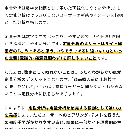
定量分析は数字を指標として用いた可視化しやすい分析、対し
て定性分析ははっきりしないユーザーの所感やイメージを指標
とした分析を指します。
定量分析は数字で白黒はっきりしやすいので、サイト運用初期
から指標としやすい分析です。
定量分析のメリットはサイト運
営者の「こうであると思う、いやそうであるに違いない」といっ
た主観（意識的・無意識問わず）を廃しやすいこと
です。
ただ反面、
数字として取れないことはまったくわからない点が
定量分析のデメリット
となります。「商品購入前に比較検討し
た他社商品は？」といった、直接ユーザーに聞かないとわからな
いことは定性分析に頼るしかありません。
このように、
定性分析は定量分析を補完する役割として強い力
を発揮
します。ただ
ユーザーへのヒアリング・テストを行うた
め都度手間がかかりやすい点と、結果に一部サイト運営側の主