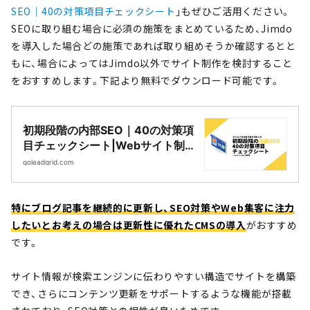
SEO｜40の対策項目チェックシート
」もぜひご活用ください。
SEOに取り組む場合に必須の施策をまとめているため、Jimdo
を導入した場合どの施策であれば取り組めそうか確認するとと
もに、場合によってはJimdo以外でサイト制作を検討すること
をおすすめします。下記より無料でダウンロード可能です。
初期段階の内部SEO｜40の対策項
目チェックシート|Webサイト制
作・CMS開発｜LeadGrid
goleadgrid.com
特にブログ記事を継続的に更新し、SEO対策やWeb集客に注力
したいとお考えの場合は
更新性に優れたCMSの導入
がおすすめ
です。
サイト情報が検索エンジンに伝わりやすい構造でサイトを構築
でき、さらにコンテンツ更新をサポートするような機能が搭載