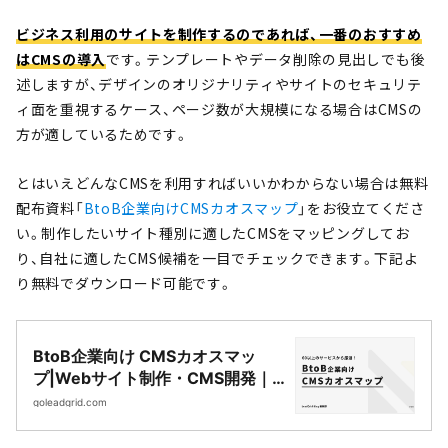
ビジネス利用のサイトを制作するのであれば、一番のおすすめ
はCMSの導入
です。テンプレートやデータ削除の見出しでも後
述しますが、デザインのオリジナリティやサイトのセキュリテ
ィ面を重視するケース、ページ数が大規模になる場合はCMSの
方が適しているためです。
とはいえどんなCMSを利用すればいいかわからない場合は無料
配布資料「
BtoB企業向けCMSカオスマップ
」をお役立てくださ
い。制作したいサイト種別に適したCMSをマッピングしてお
り、自社に適したCMS候補を一目でチェックできます。下記よ
り無料でダウンロード可能です。
BtoB企業向け CMSカオスマッ
プ|Webサイト制作・CMS開発｜
LeadGrid
goleadgrid.com