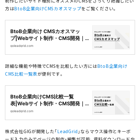
制作したいサイト種別にオススメのCMSをざっくり把握したい
方は
BtoB企業向けCMSカオスマップ
をご覧ください。
BtoB企業向け CMSカオスマッ
プ|Webサイト制作・CMS開発｜
LeadGrid
goleadgrid.com
詳細な機能や特徴でCMSを比較したい方には
BtoB企業向け
CMS比較一覧表
が便利です。
BtoB企業向けCMS比較一覧
表|Webサイト制作・CMS開発｜
LeadGrid
goleadgrid.com
株式会社GIGが開発した「
LeadGrid
」ならマウス操作とキーボ
ード入力のみでページの制作・編集が可能。資料ダウンロードや