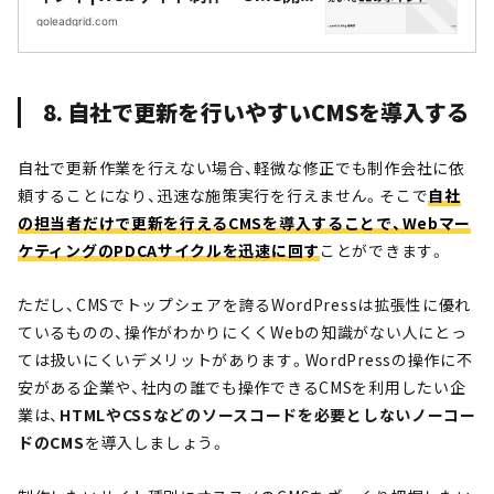
発｜LeadGrid
goleadgrid.com
8. 自社で更新を行いやすいCMSを導入する
自社で更新作業を行えない場合、軽微な修正でも制作会社に依
頼することになり、迅速な施策実行を行えません。そこで
自社
の担当者だけで更新を行えるCMSを導入することで、Webマー
ケティングのPDCAサイクルを迅速に回す
ことができます。
ただし、CMSでトップシェアを誇るWordPressは拡張性に優れ
ているものの、操作がわかりにくくWebの知識がない人にとっ
ては扱いにくいデメリットがあります。WordPressの操作に不
安がある企業や、社内の誰でも操作できるCMSを利用したい企
業は、
HTMLやCSSなどのソースコードを必要としないノーコー
ドのCMS
を導入しましょう。