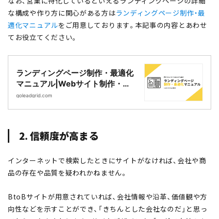
なお、営業に特化しているといえるランディングページの詳細
な構成や作り方に関心がある方は
ランディングページ制作・最
適化マニュアル
をご用意しております。本記事の内容とあわせ
てお役立てください。
ランディングページ制作・最適化
マニュアル|Webサイト制作・
CMS開発｜LeadGrid
goleadgrid.com
2. 信頼度が高まる
インターネットで検索したときにサイトがなければ、会社や商
品の存在や品質を疑われかねません。
BtoBサイトが用意されていれば、会社情報や沿革、価値観や方
向性などを示すことができ、「きちんとした会社なのだ」と思っ