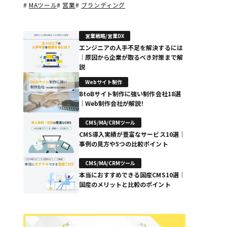
#
MAツール
#
営業
#
ブランディング
営業戦略/営業DX
エンジニアの人手不足を解決するには
｜原因から企業が取るべき対策まで解
説
Webサイト制作
BtoBサイト制作に強い制作会社18選
｜Web制作会社が解説！
CMS/MA/CRMツール
CMS導入実績が豊富なサービス10選｜
事例の見方や5つの比較ポイント
CMS/MA/CRMツール
本当におすすめできる国産CMS10選｜
国産のメリットと比較のポイント