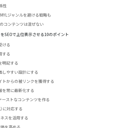
関係性
MYLジャンルを避ける戦略も
域のコンテンツは混ぜない
イトをSEOで上位表示させる10のポイント
を受ける
引用する
元を明記する
評価しやすい設計にする
サイトからの被リンクを獲得する
情報を常に最新化する
ファーストなコンテンツを作る
PS化）に対応する
イビジネスを活用する
の評価を高める