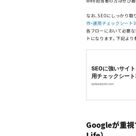
Web担当者の方はぜひ
なお、SEOにしっかり取
作・運用チェックシート3
各フローにおいて必要な
トになります。下記より
SEOに強いサイ
用チェックシート3
作・CMS開発｜Lea
goleadgrid.com
Googleが重視す
Life）