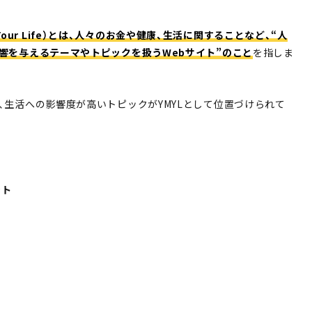
 or Your Life）とは、人々のお金や健康、生活に関することなど、“人
響を与えるテーマやトピックを扱うWebサイト”のこと
を指しま
、生活への影響度が高いトピックがYMYLとして位置づけられて
ント