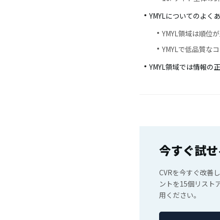
YMYLについてのよく
YMYL領域は順位
YMYLで低品質な
YMYL領域では情報
今すぐ試せ
CVRを今すぐ改善
ントを15個リスト
用ください。