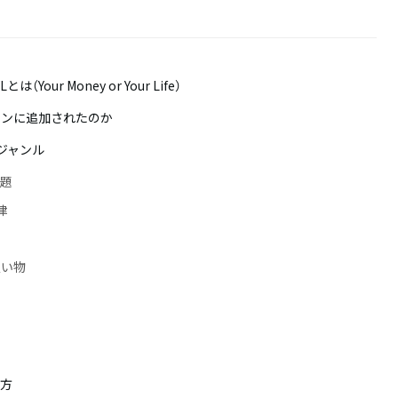
（Your Money or Your Life）
インに追加されたのか
のジャンル
問題
律
買い物
え方