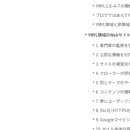
YMYLとE-A-Tの
ブログではあえてY
YMYL領域と非領
YMYL領域のWebサ
1. 専門家の監修
2. 公的な情報を
3. サイトの運営
4. クローラーが
5. 同じテーマの
6. コンテンツの
7. 常にユーザー
8. SSL化（HTT
9. Googleマ
10. サイト全体