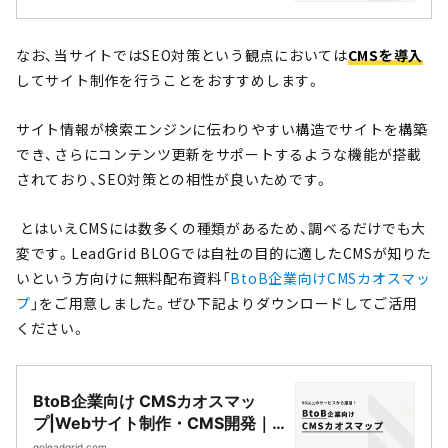
LeadGrid
なお、当サイトではSEO対策という観点においては
CMSを導入
してサイト制作を行うことをおすすめします。
サイト情報が検索エンジンに伝わりやすい構造でサイトを構築
でき、さらにコンテンツ更新をサポートするような機能が搭載
されており、SEO対策との相性が良いためです。
とはいえCMSには数多くの種類があるため、調べるだけでも大
変です。LeadGrid BLOGでは自社の目的に適したCMSが知りた
いという方向けに無料配布資料「
BtoB企業向けCMSカオスマッ
プ
」をご用意しました。ぜひ下記よりダウンロードしてご活用
ください。
BtoB企業向け CMSカオスマッ
プ|Webサイト制作・CMS開発｜
LeadGrid
goleadgrid.com