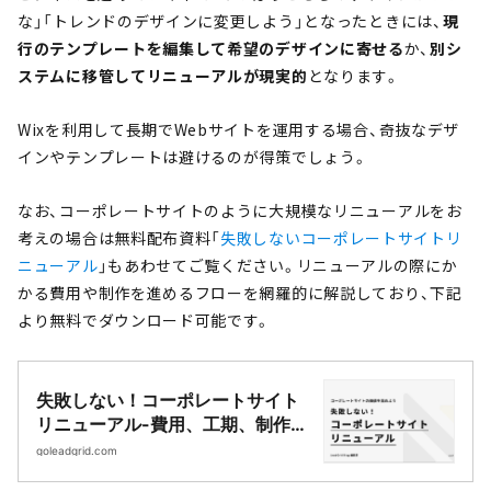
な」「トレンドのデザインに変更しよう」となったときには、
現
行
のテンプレートを編集して希望のデザインに寄せる
か、
別シ
ステムに移管してリニューアルが現実的
となります。
Wixを利用して長期でWebサイトを運用する場合、奇抜なデザ
インやテンプレートは避けるのが得策でしょう。
なお、コーポレートサイトのように大規模なリニューアルをお
考えの場合は無料配布資料「
失敗しないコーポレートサイトリ
ニューアル
」もあわせてご覧ください。リニューアルの際にか
かる費用や制作を進めるフローを網羅的に解説しており、下記
より無料でダウンロード可能です。
失敗しない！コーポレートサイト
リニューアル-費用、工期、制作の
流れまで丸わかりマニュアル-
goleadgrid.com
|Webサイト制作・CMS開発｜