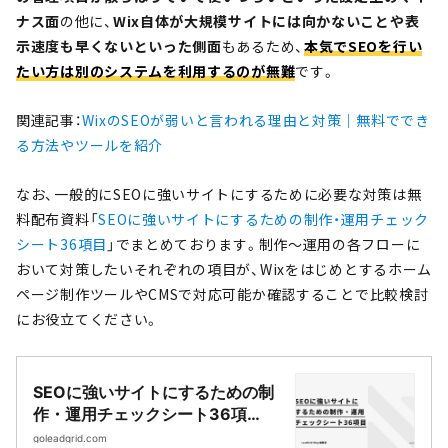
ナス面
の他に、
Wix自体が大規模サイトには向かないことや表
示速度も早くないといった側面
もあるため、
本気でSEOを行い
たい方は別のシステムを利用するのが無難
です。
関連記事：
WixのSEOが弱いと言われる理由と対策｜無料ででき
る方法やツールを紹介
なお、一般的にSEOに強いサイトにするために必要な対策は無
料配布資料「
SEOに強いサイトにするための制作・運用チェック
シート36項目
」でまとめております。制作〜運用の各フローに
おいて対策したいそれぞれの項目が、Wixをはじめとするホーム
ページ制作ツールやCMSで対応可能か確認することで比較検討
にお役立てください。
SEOに強いサイトにするための制
作・運用チェックシート36項
目|Webサイト制作・CMS開発｜
goleadgrid.com