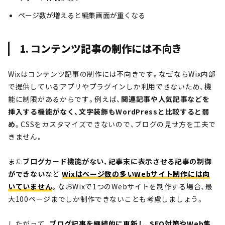
ページ数が増えると編集画面が重くなる
1. コンテンツ記事の制作には不向き
Wixはコンテンツ記事の制作には不向きです。なぜならWix内部
で提供しているアプリやプラグインしか利用できないため、機
能に制限があるからです。例えば、
関連記事や人気記事などを
挿入する機能がなく、文字装飾もWordPressと比較すると弱
め
。CSSをカスタマイズできないので、ブログの見せ方を工夫で
きません。
また
ブログカード機能がない、記事末に表示させる記事の制御
ができない
など
Wixはページ数の多いWebサイト制作には向
いていません
。なおWixで1つのWebサイトを制作する場合、最
大100ページまでしか制作できないことも考慮しましょう。
したがって、
ブログ記事を継続的に更新し、SEO対策やWeb集