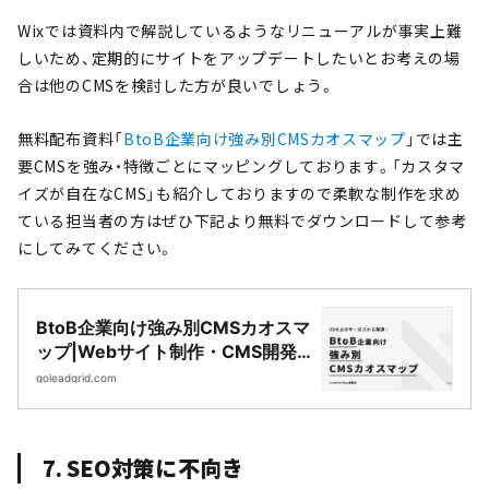
LeadGrid
Wixでは資料内で解説しているようなリニューアルが事実上難
しいため、定期的にサイトをアップデートしたいとお考えの場
合は他のCMSを検討した方が良いでしょう。
無料配布資料「
BtoB企業向け強み別CMSカオスマップ
」では主
要CMSを強み・特徴ごとにマッピングしております。「カスタマ
イズが自在なCMS」も紹介しておりますので柔軟な制作を求め
ている担当者の方はぜひ下記より無料でダウンロードして参考
にしてみてください。
BtoB企業向け強み別CMSカオスマ
ップ|Webサイト制作・CMS開発
｜LeadGrid
goleadgrid.com
7. SEO対策に不向き