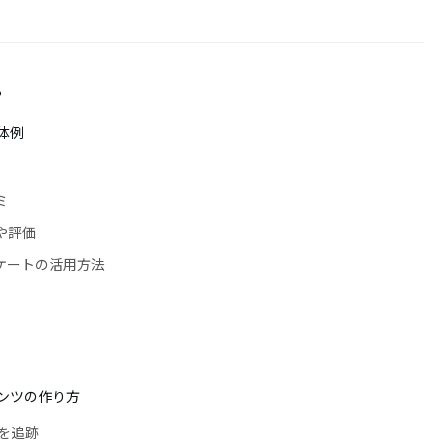
?
体例
ミ
解や評価
ケートの活用方法
ンツの作り方
を追跡