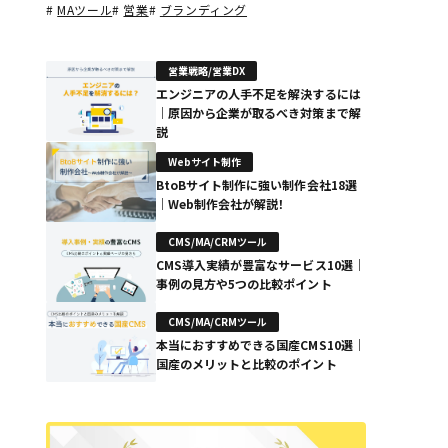
#
MAツール
#
営業
#
ブランディング
営業戦略/営業DX
エンジニアの人手不足を解決するには
｜原因から企業が取るべき対策まで解
説
Webサイト制作
BtoBサイト制作に強い制作会社18選
｜Web制作会社が解説！
CMS/MA/CRMツール
CMS導入実績が豊富なサービス10選｜
事例の見方や5つの比較ポイント
CMS/MA/CRMツール
本当におすすめできる国産CMS10選｜
国産のメリットと比較のポイント