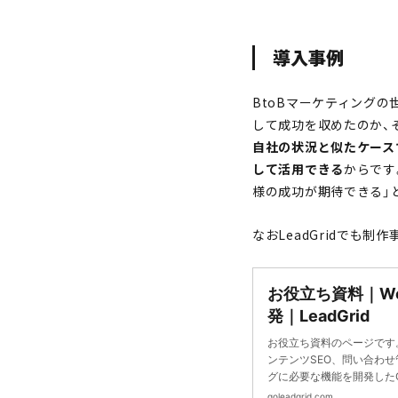
導入事例
BtoBマーケティング
して成功を収めたのか、
自社の状況と似たケース
して活用できる
からです
様の成功が期待できる」
なおLeadGridでも
お役立ち資料｜W
発｜LeadGrid
お役立ち資料のページです。L
ンテンツSEO、問い合わせ
グに必要な機能を開発した
ンドメディアなど見込顧客
goleadgrid.com