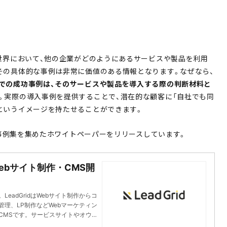
の世界において、他の企業がどのようにあるサービスや製品を利用
その具体的な事例は非常に価値のある情報となります。なぜなら、
での成功事例は、そのサービスや製品を導入する際の判断材料と
。実際の導入事例を提供することで、潜在的な顧客に「自社でも同
というイメージを持たせることができます。
制作事例集を集めたホワイトペーパーをリリースしています。
ebサイト制作・CMS開
eadGridはWebサイト制作からコ
管理、LP制作などWebマーケティン
CMSです。サービスサイトやオウ
獲得に貢献できるWebサイト制作を