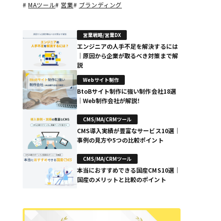
#
MAツール
#
営業
#
ブランディング
営業戦略/営業DX
エンジニアの人手不足を解決するには
｜原因から企業が取るべき対策まで解
説
Webサイト制作
BtoBサイト制作に強い制作会社18選
｜Web制作会社が解説！
CMS/MA/CRMツール
CMS導入実績が豊富なサービス10選｜
事例の見方や5つの比較ポイント
CMS/MA/CRMツール
本当におすすめできる国産CMS10選｜
国産のメリットと比較のポイント