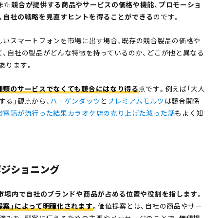
また
競合が提供する商品やサービスの価格や機能、プロモーショ
、自社の戦略を見直すヒントを得ることができる
のです。
しいスマートフォンを市場に出す場合、既存の競合製品の価格や
て、自社の製品がどんな特徴を持っているのか、どこが他と異なる
あります。
種類のサービスでなくても競合にはなり得る
点です。例えば「大人
する」観点から、
ハーゲンダッツ
と
プレミアムモルツ
は競合関係
帯電話が流行った結果カラオケ店の売り上げた減った話
もよく知
ポジショニング
、市場内で自社のブランドや商品が占める位置や役割を指します
。
提案」によって明確化されます
。価値提案とは、自社の商品やサー