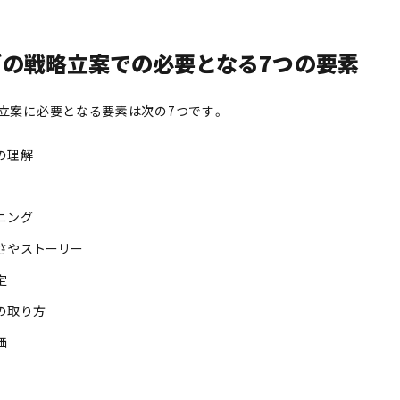
グの戦略立案での必要となる7つの要素
立案に必要となる要素は次の7つです。
の理解
ニング
さやストーリー
定
の取り方
価