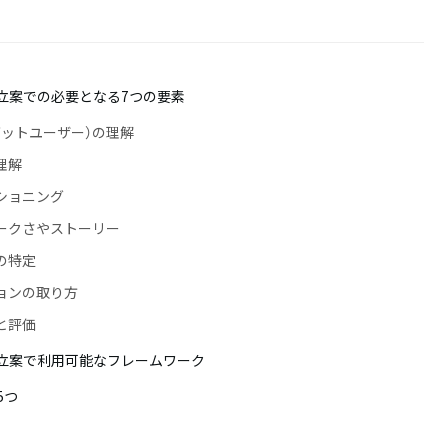
立案での必要となる7つの要素
ーゲットユーザー）の理解
理解
ジショニング
ニークさやストーリー
トの特定
ションの取り方
クと評価
立案で利用可能なフレームワーク
5つ