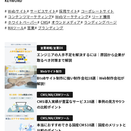
KEYWORD
#
Webサイト
#
サービスサイト
#
採用サイト
#
コーポレートサイト
#
コンテンツマーケティング
#
Webマーケティング
#
リード獲得
#
ホワイトペーパー
#
CMS
#
オウンドメディア
#
ランディングページ
#
MAツール
#
営業
#
ブランディング
営業戦略/営業DX
エンジニアの人手不足を解決するには｜原因から企業が
取るべき対策まで解説
Webサイト制作
BtoBサイト制作に強い制作会社18選｜Web制作会社が
解説！
CMS/MA/CRMツール
CMS導入実績が豊富なサービス10選｜事例の見方や5つ
の比較ポイント
CMS/MA/CRMツール
本当におすすめできる国産CMS10選｜国産のメリットと
比較のポイント