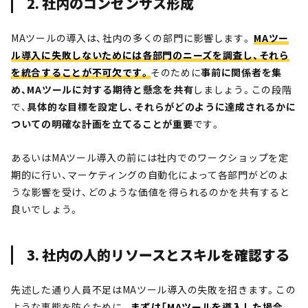
2. 社内のコンセンサス形成
MAツールの導入は、社内の多くの部門に影響します。
MAツー
ル導入に失敗しないためには各部門のニーズを調査し、それら
を統合することが不可欠です。
そのために
事前に関係者を集
め、MAツールに対する期待と懸念を共有
しましょう。この段階
で、
具体的な目標を設定し、それらがどのように達成されるかに
ついての明確な計画を立てることが重要
です。
あるいはMAツール導入の前には社内でのワークショップを定
期的に行い、マーケティングの自動化によって各部門がどのよ
うな影響を受け、どのような価値を得られるのかを共有すると
良いでしょう。
3. 社内の人的リソースとスキルを確認する
先述した通り人員不足はMAツール導入の失敗を招きます。この
ような事態を防ぐために、
まずは「MAツールを導入した場合、