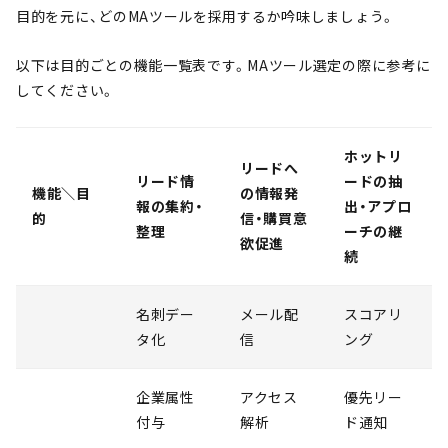
目的を元に、どのMAツールを採用するか吟味しましょう。
以下は目的ごとの機能一覧表です。MAツール選定の際に参考に
してください。
ホットリ
リードへ
リード情
ードの抽
機能＼目
の情報発
報の集約・
出・アプロ
的
信・購買意
整理
ーチの継
欲促進
続
名刺デー
メール配
スコアリ
タ化
信
ング
企業属性
アクセス
優先リー
付与
解析
ド通知