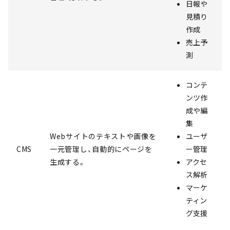
日報や
見積り
作成
売上予
測
コンテ
ンツ作
成や編
集
Webサイトのテキストや画像を
ユーザ
CMS
一元管理し、自動的にページを
ー管理
生成する。
アクセ
ス解析
マーケ
ティン
グ支援