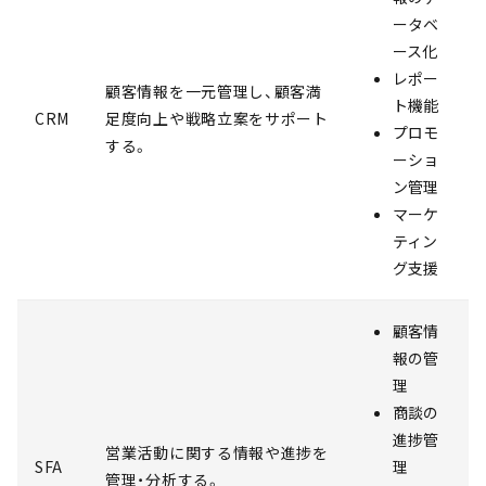
ータベ
ース化
レポー
顧客情報を一元管理し、顧客満
ト機能
CRM
足度向上や戦略立案をサポート
プロモ
する。
ーショ
ン管理
マーケ
ティン
グ支援
顧客情
報の管
理
商談の
進捗管
営業活動に関する情報や進捗を
SFA
理
管理・分析する。