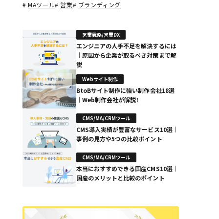
#
MAツール
#
営業
#
ブランディング
営業戦略/営業DX
エンジニアの人手不足を解決するには
｜原因から企業が取るべき対策まで解
説
Webサイト制作
BtoBサイト制作に強い制作会社18選
｜Web制作会社が解説！
CMS/MA/CRMツール
CMS導入実績が豊富なサービス10選｜
事例の見方や5つの比較ポイント
CMS/MA/CRMツール
本当におすすめできる国産CMS10選｜
国産のメリットと比較のポイント