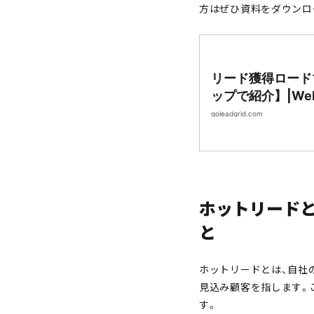
方はぜひ資料をダウンロ
リード獲得ロード
ップで紹介】|We
発｜LeadGrid
goleadgrid.com
ホットリード
と
ホットリードとは、自社
見込み顧客を指します。
す。