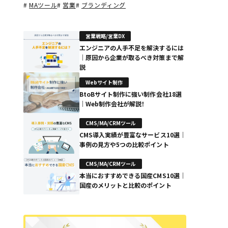
#
MAツール
#
営業
#
ブランディング
営業戦略/営業DX
エンジニアの人手不足を解決するには
｜原因から企業が取るべき対策まで解
説
Webサイト制作
BtoBサイト制作に強い制作会社18選
｜Web制作会社が解説！
CMS/MA/CRMツール
CMS導入実績が豊富なサービス10選｜
事例の見方や5つの比較ポイント
CMS/MA/CRMツール
本当におすすめできる国産CMS10選｜
国産のメリットと比較のポイント