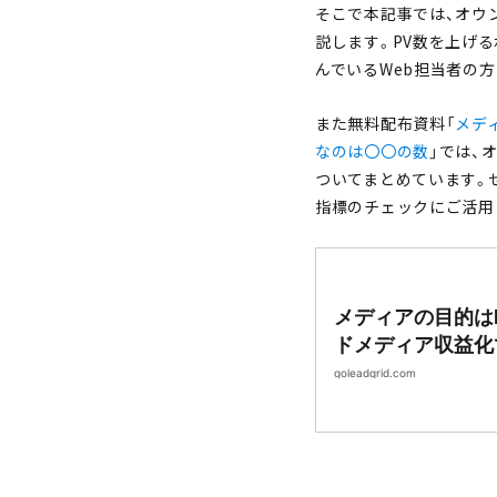
そこで本記事では、オウ
説します。PV数を上げ
んでいるWeb担当者の
また無料配布資料「
メデ
なのは〇〇の数
」では、
ついてまとめています。
指標のチェックにご活用
メディアの目的は
ドメディア収益化
〇の数|Webサイ
goleadgrid.com
LeadGrid