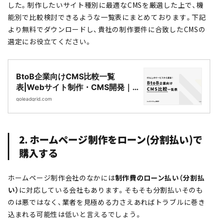
した。制作したいサイト種別に最適なCMSを厳選した上で、機
能別で比較検討できるような一覧表にまとめております。下記
より無料でダウンロードし、貴社の制作要件に合致したCMSの
選定にお役立てください。
BtoB企業向けCMS比較一覧
表|Webサイト制作・CMS開発｜
LeadGrid
goleadgrid.com
2. ホームページ制作をローン(分割払い)で
購入する
ホームページ制作会社のなかには
制作費のローン払い（分割払
い）
に対応している会社もあります。そもそも分割払いそのも
のは悪ではなく、業者を見極める力さえあればトラブルに巻き
込まれる可能性は低いと言えるでしょう。