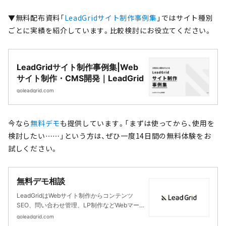
▼無料配布資料「
LeadGridサイト制作事例集
」ではサイト種別
ごとに実績を紹介しています。比較検討にお役立てください。
LeadGridサイト制作事例集|Web
サイト制作・CMS開発｜LeadGrid
goleadgrid.com
今なら
無料デモ
も提供しています。「まずは使ってから、使用を
検討したい……」という方は、ぜひ一度14日間の無料体験をお
試しください。
無料デモ相談
LeadGridはWebサイト制作からコンテンツ
SEO、問い合わせ管理、LP制作などWebマー
ケティングに必要な機能を開発したCMSで
goleadgrid.com
す。上場会社、スタートアップ企業を中心に