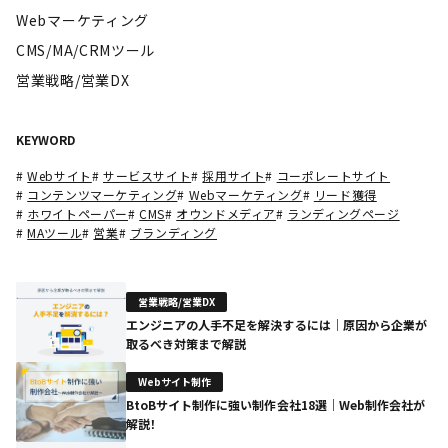
Webマーケティング
CMS/MA/CRMツール
営業戦略/営業DX
KEYWORD
#
Webサイト
#
サービスサイト
#
採用サイト
#
コーポレートサイト
#
コンテンツマーケティング
#
Webマーケティング
#
リード獲得
#
ホワイトペーパー
#
CMS
#
オウンドメディア
#
ランディングページ
#
MAツール
#
営業
#
ブランディング
営業戦略/営業DX
エンジニアの人手不足を解決するには｜原因から企業が
取るべき対策まで解説
Webサイト制作
BtoBサイト制作に強い制作会社18選｜Web制作会社が
解説！