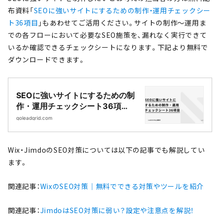
布資料「
SEOに強いサイトにするための制作・運用チェックシー
ト36項目
」もあわせてご活用ください。サイトの制作〜運用ま
での各フローにおいて必要なSEO施策を、漏れなく実行できて
いるか確認できるチェックシートになります。下記より無料で
ダウンロードできます。
SEOに強いサイトにするための制
作・運用チェックシート36項
目|Webサイト制作・CMS開発｜
goleadgrid.com
LeadGrid
Wix・JimdoのSEO対策については以下の記事でも解説してい
ます。
関連記事：
WixのSEO対策｜無料でできる対策やツールを紹介
関連記事：
JimdoはSEO対策に弱い？設定や注意点を解説！