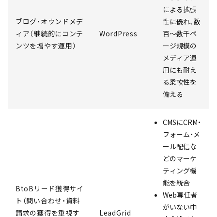
による拡張
ブログ・オウンドメデ
性に優れ、数
ィア（継続的にコンテ
WordPress
百〜数千ペ
ンツを増やす運用）
ージ規模の
メディア運
用にも耐え
る柔軟性を
備える
CMSにCRM・
フォーム・メ
ール配信な
どのマーケ
ティング機
能を統合
BtoBリード獲得サイ
Web専任者
ト（問い合わせ・資料
がいない中
請求の獲得を重視す
LeadGrid