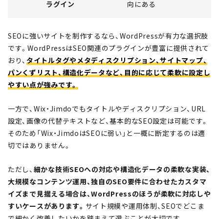
ラグイン
向にある
SEOに強いサイトを制作するなら、WordPressが有力な選択肢
です。WordPressはSEO関連のプラグインが豊富に提供されて
おり、
タイトルタグやメタディスクリプション、サイトマップ、
パンくずリスト、構造化データなど、目的に応じて柔軟に設定し
やすい点が強みです。
一方で、Wix・Jimdoでもタイトルやディスクリプション、URL
設定、画像の代替テキストなど、基本的なSEO設定は可能です。
そのため「Wix・JimdoはSEOに弱い」と一概に断定するのは適
切ではありません。
ただし、
細かな技術SEOへの対応や構造化データの柔軟な実装、
大規模なコンテンツ運用、独自のSEO要件に合わせたカスタマ
イズまで見据える場合は、WordPressのほうが柔軟に対応しや
すいケースがあります。
サイト規模や運用体制、SEOでどこま
で細かく改善したいかを踏まえて選ぶことが大切です。