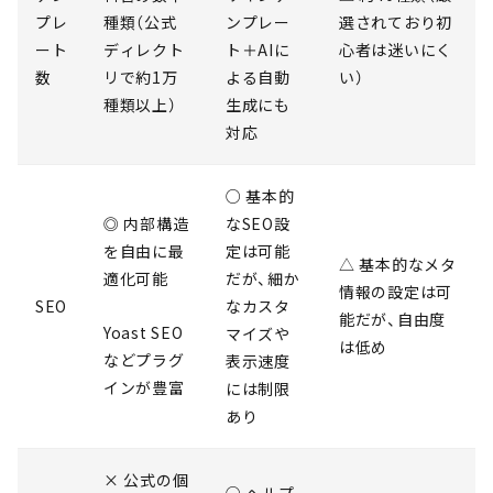
プレ
種類（公式
ンプレー
選されており初
ート
ディレクト
ト＋AIに
心者は迷いにく
数
リで約1万
よる自動
い）
種類以上）
生成にも
対応
○ 基本的
◎ 内部構造
なSEO設
を自由に最
定は可能
△ 基本的なメタ
適化可能
だが、細か
情報の設定は可
SEO
なカスタ
能だが、自由度
Yoast SEO
マイズや
は低め
などプラグ
表示速度
インが豊富
には制限
あり
× 公式の個