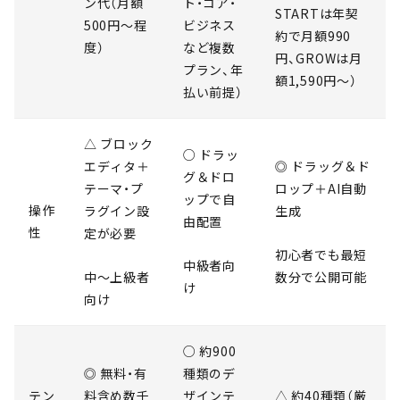
ン代（月額
ト・コア・
STARTは年契
500円〜程
ビジネス
約で月額990
度）
など複数
円、GROWは月
プラン、年
額1,590円〜）
払い前提）
△ ブロック
○ ドラッ
エディタ＋
◎ ドラッグ＆ド
グ＆ドロ
テーマ・プ
ロップ＋AI自動
ップで自
操作
ラグイン設
生成
由配置
性
定が必要
初心者でも最短
中級者向
中〜上級者
数分で公開可能
け
向け
○ 約900
◎ 無料・有
種類のデ
テン
料含め数千
ザインテ
△ 約40種類（厳