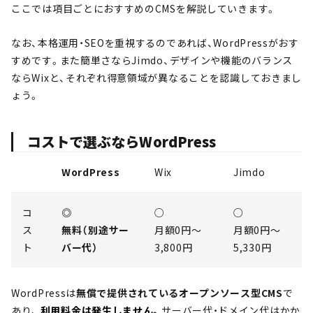
ここでは項目ごとにおすすめのCMSを解説していきます。
なお、本格運用・SEOを重視するのであれば、WordPressがおす
すめです。また簡単さならJimdo、デザインや機能のバランス
ならWixと、それぞれ得意領域が異なることを認識しておきまし
ょう。
コストで選ぶならWordPress
WordPress
Wix
Jimdo
コ
◎
○
○
ス
無料（別途サー
月額0円～
月額0円～
ト
バー代）
3,800円
5,330円
WordPressは
無償で提供されているオープンソース型CMS
で
あり、
利用料金は発生しません。
サーバー代・ドメイン代はかか