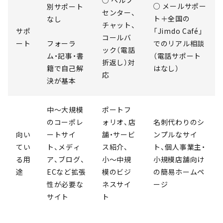
○ ヘルプ
○ メールサポー
別サポート
センター、
ト＋全国の
なし
チャット、
サポ
「Jimdo Café」
コールバ
ート
フォーラ
でのリアル相談
ック（電話
ム・記事・書
（電話サポート
折返し）対
籍で自己解
はなし）
応
決が基本
中〜大規模
ポートフ
のコーポレ
ォリオ、店
名刺代わりのシ
向い
ートサイ
舗・サービ
ンプルなサイ
てい
ト、メディ
ス紹介、
ト、個人事業主・
る用
ア、ブログ、
小〜中規
小規模店舗向け
途
ECなど拡張
模のビジ
の簡易ホームペ
性が必要な
ネスサイ
ージ
サイト
ト