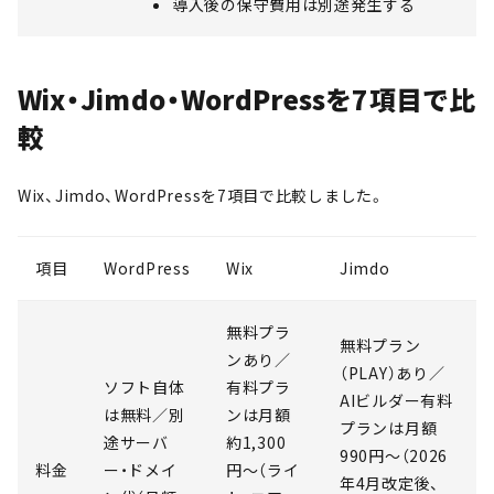
導入後の保守費用は別途発生する
Wix・Jimdo・WordPressを7項目で比
較
Wix、Jimdo、WordPressを7項目で比較しました。
項目
WordPress
Wix
Jimdo
無料プラ
無料プラン
ンあり／
（PLAY）あり／
ソフト自体
有料プラ
AIビルダー有料
は無料／別
ンは月額
プランは月額
途サーバ
約1,300
990円〜（2026
料金
ー・ドメイ
円〜（ライ
年4月改定後、