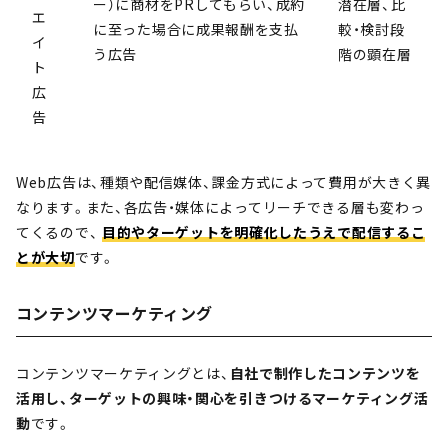
ー）に商材をPRしてもらい、成約
潜在層、比
エ
に至った場合に成果報酬を支払
較・検討段
イ
う広告
階の顕在層
ト
広
告
Web広告は、種類や配信媒体、課金方式によって費用が大きく異
なります。また、各広告・媒体によってリーチできる層も変わっ
てくるので、
目的やターゲットを明確化したうえで配信するこ
とが大切
です。
コンテンツマーケティング
コンテンツマーケティングとは、
自社で制作したコンテンツを
活用し、ターゲットの興味・関心を引きつけるマーケティング活
動
です。