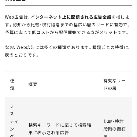
Web広告は、
インターネット上に配信される広告全般
を指しま
す。認知から比較・検討段階までの幅広い層のリードに有効で、
予算に応じて低コストから配信開始できる点がメリットです。
なお、Web広告には多くの種類があります。種類ごとの特徴は、
表のとおりです。
種
有効なリー
概要
類
ドの層
リ
ス
ティ
比較・検討
検索キーワードに応じて検索結
ン
段階の顕在
果に表示される広告
グ
層