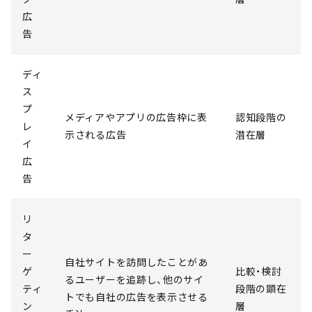
広
告
ディ
ス
プ
メディアやアプリの広告枠に表
認知段階の
レ
示される広告
潜在層
イ
広
告
リ
タ
ー
自社サイトを訪問したことがあ
ゲ
比較・検討
るユーザーを追跡し、他のサイ
ティ
段階の顕在
トでも自社の広告を表示させる
ン
層