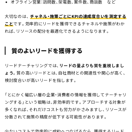
オフライン営業：訪問数、架電数、案件数、商談数 など
大切なのは、
チャネル・施策ごとにKPIの達成度合いを測定する
こと
です。効率的にリードを獲得できるチャネルや施策がわか
れば、リソースの配分を最適化できるようになります。
質のよいリードを獲得する
リードナーチャリングでは、
リードの量よりも質を重視しまし
ょう
。質の高いリードとは、自社商材との関連性や関心が高く、
検討度合いが高いリードを指します。
「とにかく幅広い層の企業・消費者の情報を獲得してナーチャリ
ングする」という戦略は、非効率的です。アプローチする対象が
多くなれば、それだけコストも労力がかさみますし、リソースが
分散されて施策の精度が低下する可能性があります。
少ないコストで効率的に成約へつなげるなら、獲得するリード