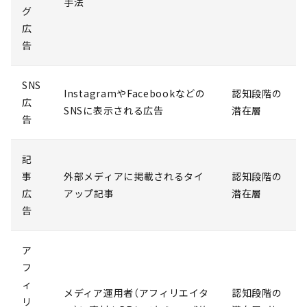
手法
グ
広
告
SNS
InstagramやFacebookなどの
認知段階の
広
SNSに表示される広告
潜在層
告
記
事
外部メディアに掲載されるタイ
認知段階の
広
アップ記事
潜在層
告
ア
フ
ィ
メディア運用者（アフィリエイタ
認知段階の
リ