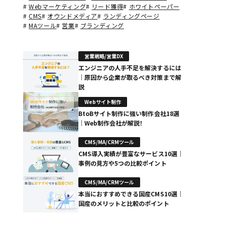
#
Webマーケティング
#
リード獲得
#
ホワイトペーパー
#
CMS
#
オウンドメディア
#
ランディングページ
#
MAツール
#
営業
#
ブランディング
営業戦略/営業DX
エンジニアの人手不足を解決するには
｜原因から企業が取るべき対策まで解
説
Webサイト制作
BtoBサイト制作に強い制作会社18選
｜Web制作会社が解説！
CMS/MA/CRMツール
CMS導入実績が豊富なサービス10選｜
事例の見方や5つの比較ポイント
CMS/MA/CRMツール
本当におすすめできる国産CMS10選｜
国産のメリットと比較のポイント