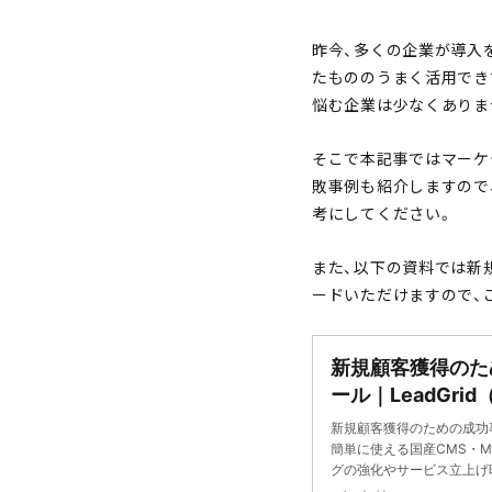
昨今、多くの企業が導入
たもののうまく活用でき
悩む企業は少なくありま
そこで本記事ではマーケ
敗事例も紹介しますので
考にしてください。
また、以下の資料では新
ードいただけますので、
新規顧客獲得のため
ール｜LeadGr
新規顧客獲得のための成功事
簡単に使える国産CMS・
グの強化やサービス立上げ
獲得に貢献できるWebサ