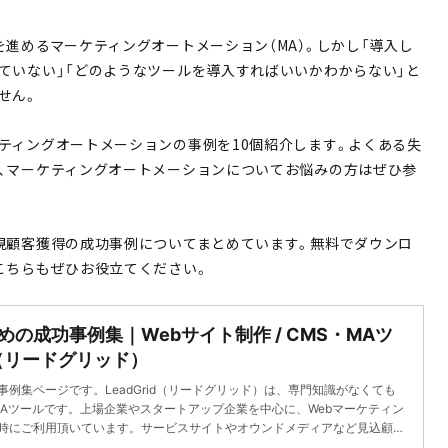
を進めるマーケティングオートメーション（MA）。しかし「導入し
ていない」「どのようなツールを導入すればいいかわからない」と
せん。
ティングオートメーションの事例を10個紹介します。よくある失
、マーケティングオートメーションについてお悩みの方はぜひ参
規顧客獲得の成功事例についてまとめています。無料でダウンロ
こちらもぜひお役立てください。
の成功事例集｜Webサイト制作 / CMS・MAツ
id（リードグリッド）
例集ページです。LeadGrid（リードグリッド）は、専門知識がなくても
MAツールです。上場企業やスタートアップ企業を中心に、Webマーケティン
時にご利用頂いています。サービスサイトやオウンドメディアなど見込顧客
イト制作を得意としています。