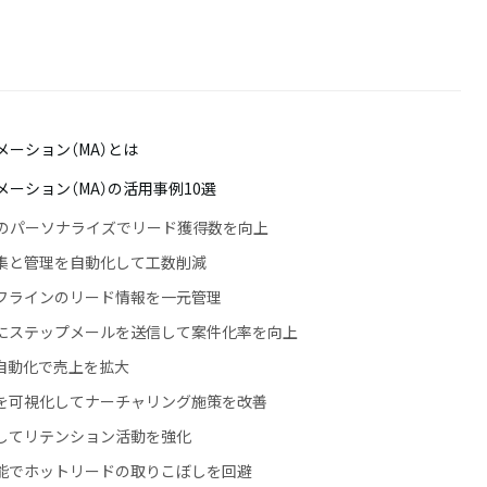
ーション（MA）とは
ーション（MA）の活用事例10選
ンツのパーソナライズでリード獲得数を向上
収集と管理を自動化して工数削減
オフラインのリード情報を一元管理
とにステップメールを送信して案件化率を向上
の自動化で売上を拡大
歴を可視化してナーチャリング施策を改善
出してリテンション活動を強化
機能でホットリードの取りこぼしを回避