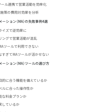
外部ツール連携で営業活動を効率化
ング施策の費用対効果を分析
ーション（MA）の失敗事例4選
ナライズで逆効果に
アリングで営業活動が混乱
てMAツールで利用できない
少なすぎてMAツールが活かせない
メーション（MA）ツールの選び方
目的に合う機能を備えているか
ベルに合った操作性か
能な料金プランか
実しているか