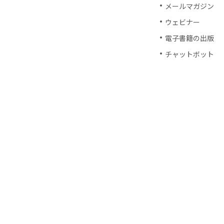
メールマガジン
ウェビナー
電子書籍の出版
チャットボット
士業におけるデジタル
TECH GOAT PA
JIN国際刑事法律
永島税理士事務所
士業のデジタルマーケ
達成したい目標を
ターゲットの理解
専門性を活かした
士業のデジタルマーケテ