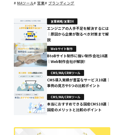
#
MAツール
#
営業
#
ブランディング
営業戦略/営業DX
エンジニアの人手不足を解決するには
｜原因から企業が取るべき対策まで解
説
Webサイト制作
BtoBサイト制作に強い制作会社18選
｜Web制作会社が解説！
CMS/MA/CRMツール
CMS導入実績が豊富なサービス10選｜
事例の見方や5つの比較ポイント
CMS/MA/CRMツール
本当におすすめできる国産CMS10選｜
国産のメリットと比較のポイント