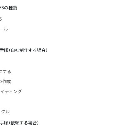
MSの種類
S
ツール
の手順（自社制作する場合）
にする
の作成
ライティング
イクル
の手順（依頼する場合）