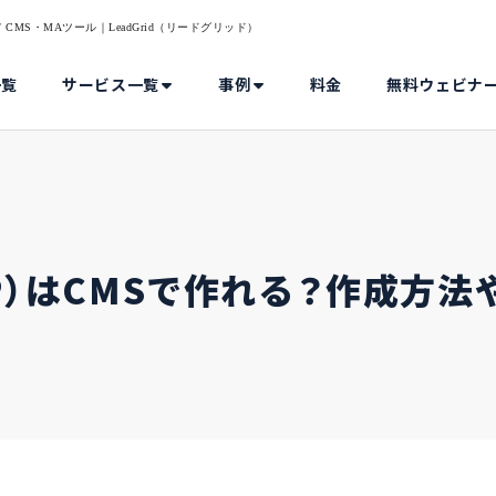
MS・MAツール｜LeadGrid（リードグリッド）
一覧
サービス一覧
事例
料金
無料ウェビナ
P）はCMSで作れる？作成方