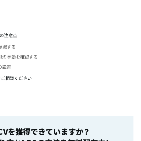
始
際の注意点
意識する
能の挙動を確認する
の設置
dまでご相談ください
、CVを獲得できていますか？