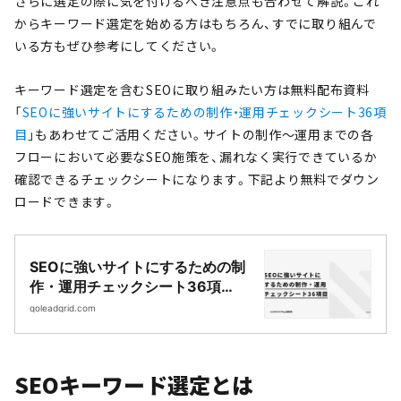
さらに選定の際に気を付けるべき注意点も合わせて解説。これ
からキーワード選定を始める方はもちろん、すでに取り組んで
いる方もぜひ参考にしてください。
キーワード選定を含むSEOに取り組みたい方は無料配布資料
「
SEOに強いサイトにするための制作・運用チェックシート36項
目
」もあわせてご活用ください。サイトの制作〜運用までの各
フローにおいて必要なSEO施策を、漏れなく実行できているか
確認できるチェックシートになります。下記より無料でダウン
ロードできます。
SEOに強いサイトにするための制
作・運用チェックシート36項
目|Webサイト制作・CMS開発｜
goleadgrid.com
LeadGrid
SEOキーワード選定とは