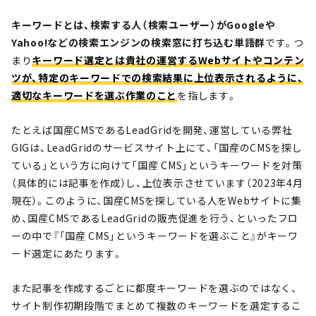
キーワードとは、検索する人（検索ユーザー）がGoogleや
Yahoo!などの検索エンジンの検索窓に打ち込む単語群
です。つ
まり
キーワード選定とは貴社の運営するWebサイトやコンテン
ツが、特定のキーワードでの検索結果に上位表示されるように、
適切なキーワードを選ぶ作業のこと
を指します。
たとえば国産CMSであるLeadGridを開発、運営している弊社
GIGは、LeadGridのサービスサイト上にて、「国産のCMSを探し
ている」という方に向けて「国産 CMS」というキーワードを対策
（具体的には記事を作成）し、上位表示させています（2023年4月
現在）。このように、国産CMSを探している人をWebサイトに集
め、国産CMSであるLeadGridの販売促進を行う、といったフロ
ーの中で『「国産 CMS」というキーワードを選ぶこと』がキーワ
ード選定にあたります。
また記事を作成するごとに都度キーワードを選ぶのではなく、
サイト制作初期段階でまとめて複数のキーワードを選定するこ