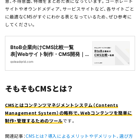
意、不得意面、特徴をまとめた表になっています。コーポレート
サイトやオウンドメディア、サービスサイトなど、各サイトごと
に最適なCMSがすぐにわかる表となっているため、ぜひ参考に
してください。
BtoB企業向けCMS比較一覧
表|Webサイト制作・CMS開発｜
LeadGrid
goleadgrid.com
そもそもCMSとは？
CMSとはコンテンツマネジメントシステム（Contents
Management System）の略称で、Webコンテンツを簡単に
制作・管理するためのツール
です。
関連記事：
CMSとは？導入によるメリットやデメリット、選び方