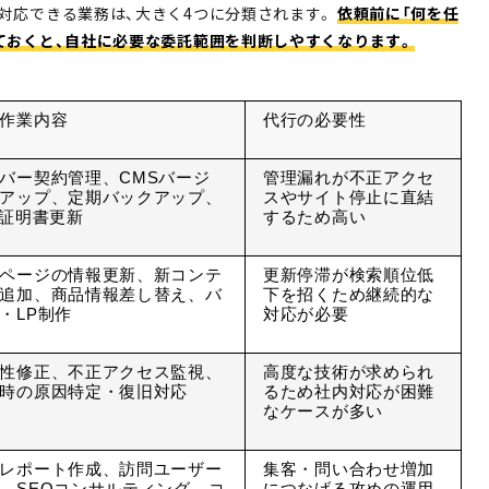
対応できる業務は、大きく4つに分類されます。
依頼前に「何を任
ておくと、自社に必要な委託範囲を判断しやすくなります。
作業内容
代行の必要性
バー契約管理、CMSバージ
管理漏れが不正アクセ
アップ、定期バックアップ、
スやサイト停止に直結
L証明書更新
するため高い
ページの情報更新、新コンテ
更新停滞が検索順位低
追加、商品情報差し替え、バ
下を招くため継続的な
・LP制作
対応が必要
性修正、不正アクセス監視、
高度な技術が求められ
時の原因特定・復旧対応
るため社内対応が困難
なケースが多い
レポート作成、訪問ユーザー
集客・問い合わせ増加
、SEOコンサルティング、コ
につなげる攻めの運用