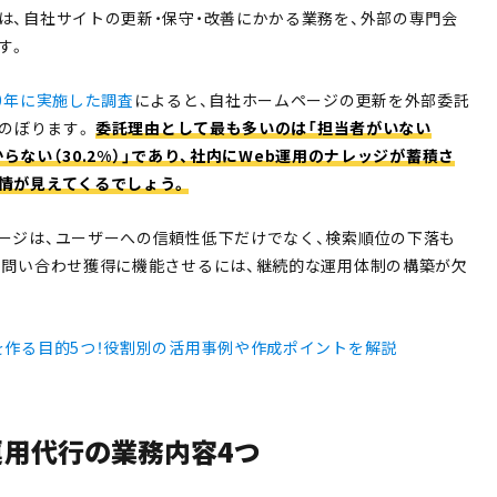
は、自社サイトの更新・保守・改善にかかる業務を、外部の専門会
す。
0年に実施した調査
によると、自社ホームページの更新を外部委託
にのぼります。
委託理由として最も多いのは「担当者がいない
わからない（30.2%）」であり、社内にWeb運用のナレッジが蓄積さ
情が見えてくるでしょう。
ージは、ユーザーへの信頼性低下だけでなく、検索順位の下落も
・問い合わせ獲得に機能させるには、継続的な運用体制の構築が欠
を作る目的5つ！役割別の活用事例や作成ポイントを解説
運用代行の業務内容4つ