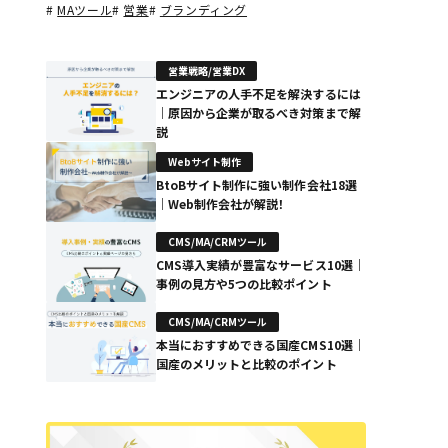
#
MAツール
#
営業
#
ブランディング
営業戦略/営業DX
エンジニアの人手不足を解決するには
｜原因から企業が取るべき対策まで解
説
Webサイト制作
BtoBサイト制作に強い制作会社18選
｜Web制作会社が解説！
CMS/MA/CRMツール
CMS導入実績が豊富なサービス10選｜
事例の見方や5つの比較ポイント
CMS/MA/CRMツール
本当におすすめできる国産CMS10選｜
国産のメリットと比較のポイント