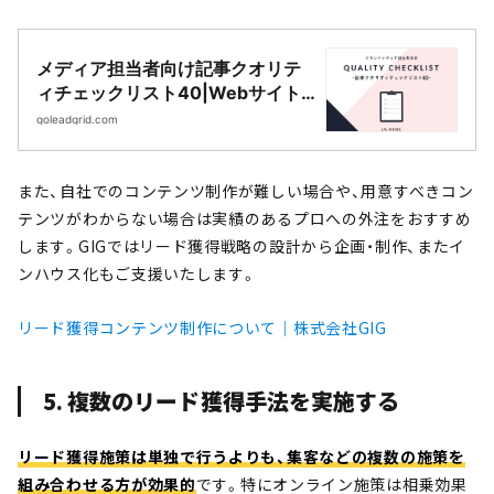
メディア担当者向け記事クオリテ
ィチェックリスト40|Webサイト
制作・CMS開発｜LeadGrid
goleadgrid.com
また、自社でのコンテンツ制作が難しい場合や、用意すべきコン
テンツがわからない場合は実績のあるプロへの外注をおすすめ
します。GIGではリード獲得戦略の設計から企画・制作、またイ
ンハウス化もご支援いたします。
リード獲得コンテンツ制作について｜株式会社GIG
5. 複数のリード獲得手法を実施する
リード獲得施策は単独で行うよりも、集客などの複数の施策を
組み合わせる方が効果的
です。特にオンライン施策は相乗効果