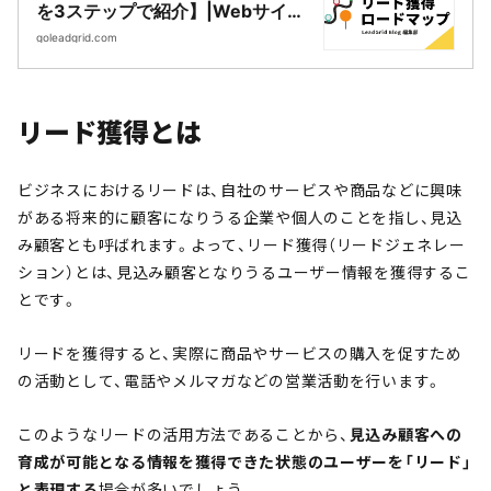
を3ステップで紹介】|Webサイト
制作・CMS開発｜LeadGrid
goleadgrid.com
リード獲得とは
ビジネスにおけるリードは、自社のサービスや商品などに興味
がある将来的に顧客になりうる企業や個人のことを指し、見込
み顧客とも呼ばれます。よって、リード獲得（リードジェネレー
ション）とは、見込み顧客となりうるユーザー情報を獲得するこ
とです。
リードを獲得すると、実際に商品やサービスの購入を促すため
の活動として、電話やメルマガなどの営業活動を行います。
このようなリードの活用方法であることから、
見込み顧客への
育成が可能となる情報を獲得できた状態のユーザーを「リード」
と表現する
場合が多いでしょう。