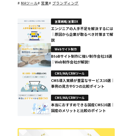
#
MAツール
#
営業
#
ブランディング
営業戦略/営業DX
エンジニアの人手不足を解決するには
｜原因から企業が取るべき対策まで解
説
Webサイト制作
BtoBサイト制作に強い制作会社18選
｜Web制作会社が解説！
CMS/MA/CRMツール
CMS導入実績が豊富なサービス10選｜
事例の見方や5つの比較ポイント
CMS/MA/CRMツール
本当におすすめできる国産CMS10選｜
国産のメリットと比較のポイント