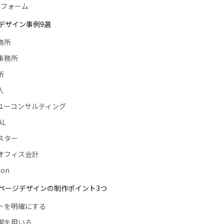
せフォーム
デザイン事例9選
務所
士事務所
所
人
イユーコンサルティング
AL
ェスター
川オフィス会計
ion
ページデザインの制作ポイント3つ
ットを明確にする
表現を用いる